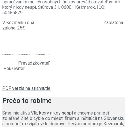
spracúvaním mojich osobných údajov prevádzkovateľovi Vlk,
ktorý nikdy nespí, Štúrova 31, 06001 Kežmarok, IČO:
50486829.
V Kežmarku dňa ………………………………
Zaplatená
záloha: 25€
…………………………………..……………..
…
…………………………………….…..
Prevádzkovateľ
Používateľ
PDF verzia na stiahnutie.
Prečo to robíme
Sme iniciatíva
Vlk, ktorý nikdy nespí
a chceme priniesť
zdieľané Žlté bicykle do miest, firiem a inštitúcií na Slovensku
a pomôcť rozvíjať cyklo dopravu. Prvým mestom je Kežmarok,