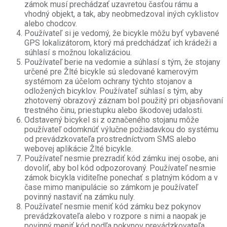
zámok musí prechádzať uzavretou časťou rámu a
vhodný objekt, a tak, aby neobmedzoval iných cyklistov
alebo chodcov.
Používateľ si je vedomý, že bicykle môžu byť vybavené
GPS lokalizátorom, ktorý má predchádzať ich krádeži a
súhlasí s možnou lokalizáciou.
Používateľ berie na vedomie a súhlasí s tým, že stojany
určené pre Žlté bicykle sú sledované kamerovým
systémom za účelom ochrany týchto stojanov a
odložených bicyklov. Používateľ súhlasí s tým, aby
zhotovený obrazový záznam bol použitý pri objasňovaní
trestného činu, priestupku alebo škodovej udalosti.
Odstavený bicykel si z označeného stojanu môže
používateľ odomknúť výlučne požiadavkou do systému
od prevádzkovateľa prostredníctvom SMS alebo
webovej aplikácie Žlté bicykle.
Používateľ nesmie prezradiť kód zámku inej osobe, ani
dovoliť, aby bol kód odpozorovaný. Používateľ nesmie
zámok bicykla viditeľne ponechať s platným kódom a v
čase mimo manipulácie so zámkom je používateľ
povinný nastaviť na zámku nuly.
Používateľ nesmie meniť kód zámku bez pokynov
prevádzkovateľa alebo v rozpore s nimi a naopak je
povinný meniť kód podľa pokynov prevádzkovateľa,