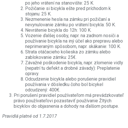
po jeho vrátení na stanovište: 25 K.
Požičanie si bicykla ešte pred príchodom k
stojanu: 25 K.
Nezmenenie hesla na zámku pri požičaní a
nevynulovanie zámku po vrátení bicykla: 50 K.
Nevrátenie bicykla do 12h: 100 K.
Vozenie ďalšej osoby, napr. na zadnom nosiči a
používanie bicykla na iný účel ako prepravu alebo
neprimeraným spôsobom, napr. skákanie: 100 K.
Strata otáčacieho kolieska zo zámku alebo
zablokovanie zámku: 25€.
Závažné poškodenie bicykla, napr. zlomenie vidly
(nepatrí tu defekt a drobné závady): Preplatenie
opravy.
Odcudzenie bicykla alebo porušenie pravidiel
používania v dôsledku čoho bol bicykel
odcudzený: 400€.
Pri porušení pravidiel používateľom má prevádzkovateľ
právo používateľovi pozastaviť používanie Žltých
bicyklov do objasnenia a dohody na ďalšom postupe.
Pravidlá platné od 1.7.2017