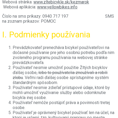
Webová stránka:
www.zltebicykle.sk/kezmarok
Webová aplikácia:
www.yellowbikes.info
Číslo na sms príkazy: 0940 717 197
SMS
na zoznam príkazov: POMOC
I. Podmienky používania
Prevádzkovateľ prenecháva bicykel používateľovi na
dočasné používanie pre jeho osobnú potrebu podľa nim
zvoleného programu používania na webovej stránke
prevádzkovateľa.
Používateľ nesmie umožniť použitie Žltých bicyklov
ďalšej osobe,
lebo to používatelia zneužívali a robili
zlobu
.
Veľmi radi ďalšej osobe sprístupníme systém
štandardným spôsobom.
Používateľ nesmie zdieľať prístupové údaje, ktoré by
mohli umožniť využívanie služby alebo odomknutie
bicykla inej osobe.
Používateľ nemôže postúpiť práva a povinnosti tretej
osobe.
Používateľ je oprávnený bicykel používať len na účel, na
ktorý je určený, tzn. kultivovanú prepravu po meste,