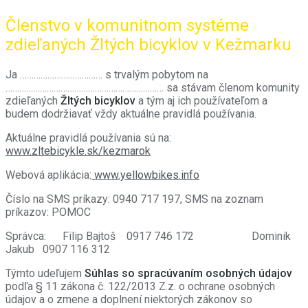
Členstvo v komunitnom systéme
zdieľaných Žltých bicyklov v Kežmarku
Ja ……………………………… s trvalým pobytom na
…………………………………………………………… sa stávam
členom komunity
zdieľaných
Žltých bicyklov
a tým aj ich
používateľom
a
budem dodržiavať vždy aktuálne pravidlá používania.
Aktuálne pravidlá používania sú na:
www.zltebicykle.sk/kezmarok
Webová aplikácia:
www.yellowbikes.info
Číslo na SMS príkazy: 0940 717 197, SMS na zoznam
príkazov: POMOC
Správca:
Filip Bajtoš
0917 746 172
Dominik
Jakub 0907 116 312
Týmto udeľujem
Súhlas so spracúvaním osobných údajov
podľa § 11 zákona č. 122/2013 Z.z. o ochrane osobných
údajov a o zmene a doplnení niektorých zákonov so