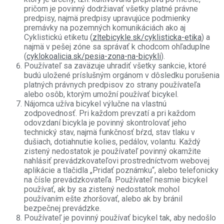
pričom je povinný dodržiavať všetky platné právne
predpisy, najmä predpisy upravujúce podmienky
premávky na pozemných komunikáciách ako aj
Cyklistickú etiketu (
zltebicykle.sk/cyklisticka-etika
) a
najmä v pešej zóne sa správať k chodcom ohľaduplne
(
cyklokoalicia.sk/pesia-zona-na-bicykli
).
Používateľ sa zaväzuje uhradiť všetky sankcie, ktoré
budú uložené príslušným orgánom v dôsledku porušenia
platných právnych predpisov zo strany používateľa
alebo osôb, ktorým umožní používať bicykel.
Nájomca užíva bicykel výlučne na vlastnú
zodpovednosť. Pri každom prevzatí a pri každom
odovzdaní bicykla je povinný skontrolovať jeho
technický stav, najmä funkčnosť bŕzd, stav tlaku v
dušiach, dotiahnutie kolies, pedálov, volantu. Každý
zistený nedostatok je používateľ povinný okamžite
nahlásiť prevádzkovateľovi prostredníctvom webovej
aplikácie a tlačidla „Pridať poznámku“, alebo telefonicky
na čísle prevádzkovateľa. Používateľ nesmie bicykel
používať, ak by sa zistený nedostatok mohol
používaním ešte zhoršovať, alebo ak by bránil
bezpečnej prevádzke.
Používateľ je povinný používať bicykel tak, aby nedošlo