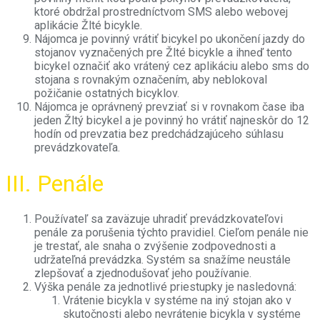
ktoré obdržal prostredníctvom SMS alebo webovej
aplikácie Žlté bicykle.
Nájomca je povinný vrátiť bicykel po ukončení jazdy do
stojanov vyznačených pre Žlté bicykle a ihneď tento
bicykel označiť ako vrátený cez aplikáciu alebo sms do
stojana s rovnakým označením, aby neblokoval
požičanie ostatných bicyklov.
Nájomca je oprávnený prevziať si v rovnakom čase iba
jeden Žltý bicykel a je povinný ho vrátiť najneskôr do 12
hodín od prevzatia bez predchádzajúceho súhlasu
prevádzkovateľa.
III. Penále
Používateľ sa zaväzuje uhradiť prevádzkovateľovi
penále za porušenia týchto pravidiel. Cieľom penále nie
je trestať, ale snaha o zvýšenie zodpovednosti a
udržateľná prevádzka. Systém sa snažíme neustále
zlepšovať a zjednodušovať jeho používanie.
Výška penále za jednotlivé priestupky je nasledovná:
Vrátenie bicykla v systéme na iný stojan ako v
skutočnosti alebo nevrátenie bicykla v systéme