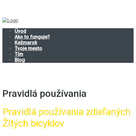
Úvod
Ako to funguje?
Kežmarok
Tvoje mesto
Tím
Blog
Pravidlá používania
Pravidlá používania zdieľaných
Žltých bicyklov