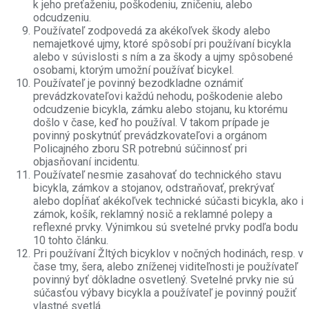
k jeho preťaženiu, poškodeniu, zničeniu, alebo
odcudzeniu.
Používateľ zodpovedá za akékoľvek škody alebo
nemajetkové ujmy, ktoré spôsobí pri používaní bicykla
alebo v súvislosti s ním a za škody a ujmy spôsobené
osobami, ktorým umožní používať bicykel.
Používateľ je povinný bezodkladne oznámiť
prevádzkovateľovi každú nehodu, poškodenie alebo
odcudzenie bicykla, zámku alebo stojanu, ku ktorému
došlo v čase, keď ho používal. V takom prípade je
povinný poskytnúť prevádzkovateľovi a orgánom
Policajného zboru SR potrebnú súčinnosť pri
objasňovaní incidentu.
Používateľ nesmie zasahovať do technického stavu
bicykla, zámkov a stojanov, odstraňovať, prekrývať
alebo dopĺňať akékoľvek technické súčasti bicykla, ako i
zámok, košík, reklamný nosič a reklamné polepy a
reflexné prvky. Výnimkou sú svetelné prvky podľa bodu
10 tohto článku.
Pri používaní Žltých bicyklov v nočných hodinách, resp. v
čase tmy, šera, alebo zníženej viditeľnosti je používateľ
povinný byť dôkladne osvetlený. Svetelné prvky nie sú
súčasťou výbavy bicykla a používateľ je povinný použiť
vlastné svetlá.