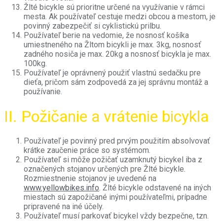
Žlté bicykle sú prioritne určené na využívanie v rámci
mesta. Ak používateľ cestuje medzi obcou a mestom, je
povinný zabezpečiť si cyklistickú prilbu.
Používateľ berie na vedomie, že nosnosť košíka
umiestneného na Žltom bicykli je max. 3kg, nosnosť
zadného nosiča je max. 20kg a nosnosť bicykla je max.
100kg.
Používateľ je oprávnený použiť vlastnú sedačku pre
dieťa, pričom sám zodpovedá za jej správnu montáž a
používanie.
II. Požičanie a vrátenie bicykla
Používateľ je povinný pred prvým použitím absolvovať
krátke zaučenie práce so systémom.
Používateľ si môže požičať uzamknutý bicykel iba z
označených stojanov určených pre Žlté bicykle.
Rozmiestnenie stojanov je uvedené na
www.yellowbikes.info
. Žlté bicykle odstavené na iných
miestach sú zapožičané inými používateľmi, prípadne
pripravené na iné účely.
Používateľ musí parkovať bicykel vždy bezpečne, tzn.