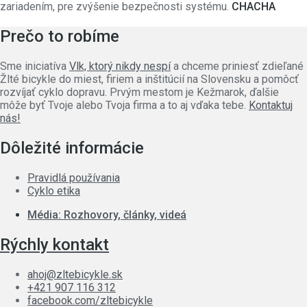
zariadením, pre zvýšenie bezpečnosti systému.
CHACHA
Prečo to robíme
Sme iniciatíva
Vlk, ktorý nikdy nespí
a chceme priniesť zdieľané
Žlté bicykle do miest, firiem a inštitúcií na Slovensku a pomôcť
rozvíjať cyklo dopravu. Prvým mestom je Kežmarok, ďalšie
môže byť Tvoje alebo Tvoja firma a to aj vďaka tebe.
Kontaktuj
nás!
Dôležité informácie
Pravidlá používania
Cyklo etika
Média: Rozhovory, články, videá
Rýchly kontakt
ahoj@zltebicykle.sk
+421 907 116 312
facebook.com/zltebicykle