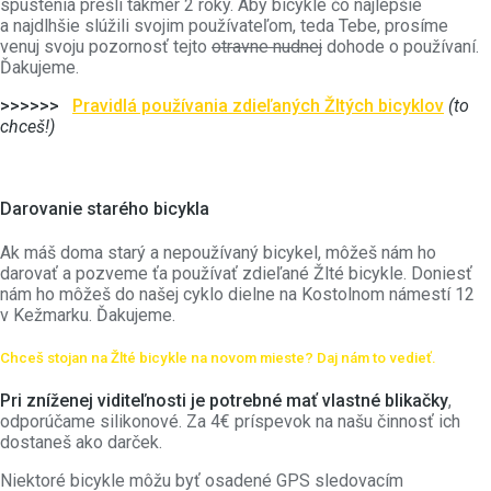
spustenia prešli takmer 2 roky. Aby bicykle čo najlepšie
a najdlhšie slúžili svojim používateľom, teda Tebe, prosíme
venuj svoju pozornosť tejto
otravne nudnej
dohode o používaní.
Ďakujeme.
>>>>>>
Pravidlá používania zdieľaných Žltých bicyklov
(to
chceš!)
Darovanie starého bicykla
Ak máš doma starý a nepoužívaný bicykel, môžeš nám ho
darovať a pozveme ťa používať zdieľané Žlté bicykle. Doniesť
nám ho môžeš do našej cyklo dielne na Kostolnom námestí 12
v Kežmarku. Ďakujeme.
Chceš stojan na Žlté bicykle na novom mieste? Daj nám to vedieť.
Pri zníženej viditeľnosti je potrebné mať vlastné blikačky
,
odporúčame silikonové. Za 4€ príspevok na našu činnosť ich
dostaneš ako darček.
Niektoré bicykle môžu byť osadené GPS sledovacím