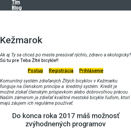
Tím
Blog
Kežmarok
Ak aj Ty sa chceš po meste presúvať rýchlo, zdravo a ekologicky?
Sú tu pre Teba Žlté bicykle!!
Postup
Registrácia
Prihlásenie
Komunitný systém zdieľaných Žltých bicyklov v Kežmarku
funguje na členskom princípe a kreditný systém. Kredit je
možné získať členským príspevkom alebo dobrovoľnou prácou.
Naším zámerom je zdieľať kvalitné mestské bicykle ľuďom, ktorí
majú záujem ich regulárne používať.
Do konca roka 2017 máš možnosť
zvýhodnených programov