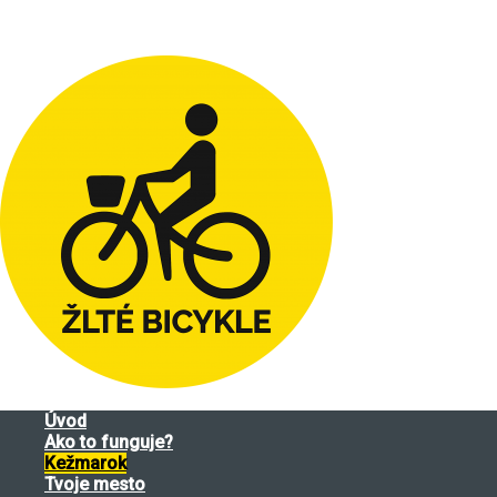
Úvod
Ako to funguje?
Kežmarok
Tvoje mesto