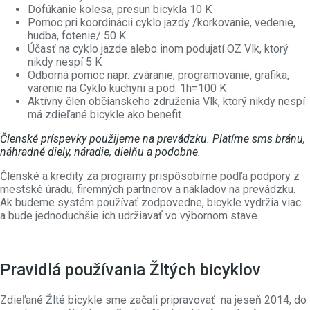
Dofúkanie kolesa, presun bicykla 10 K
Pomoc pri koordinácii cyklo jazdy /korkovanie, vedenie,
hudba, fotenie/ 50 K
Účasť na cyklo jazde alebo inom podujatí OZ Vlk, ktorý
nikdy nespí 5 K
Odborná pomoc napr. zváranie, programovanie, grafika,
varenie na Cyklo kuchyni a pod. 1h=100 K
Aktívny člen občianskeho združenia Vlk, ktorý nikdy nespí
má zdieľané bicykle ako benefit.
Členské príspevky použijeme na prevádzku. Platíme sms bránu,
náhradné diely, náradie, dielňu a podobne.
Členské a kredity za programy prispôsobíme podľa podpory z
mestské úradu, firemných partnerov a nákladov na prevádzku.
Ak budeme systém používať zodpovedne, bicykle vydržia viac
a bude jednoduchšie ich udržiavať vo výbornom stave.
Pravidlá používania Žltých bicyklov
Zdieľané Žlté bicykle sme začali pripravovať na jeseň 2014, do