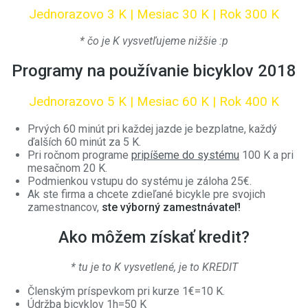
Jednorazovo 3 K | Mesiac 30 K | Rok 300 K
* čo je K vysvetľujeme nižšie :p
Programy na používanie bicyklov 2018
Jednorazovo 5 K | Mesiac 60 K | Rok 400 K
Prvých 60 minút pri každej jazde je bezplatne, každý
ďalších 60 minút za 5 K.
Pri ročnom programe
pripíšeme do systému
100 K a pri
mesačnom 20 K.
Podmienkou vstupu do systému je záloha 25€.
Ak ste firma a chcete zdieľané bicykle pre svojich
zamestnancov,
ste výborný zamestnávateľ!
Ako môžem získať kredit?
* tu je to K vysvetlené, je to KREDIT
Členským príspevkom pri kurze 1€=10 K.
Údržba bicyklov 1h=50 K